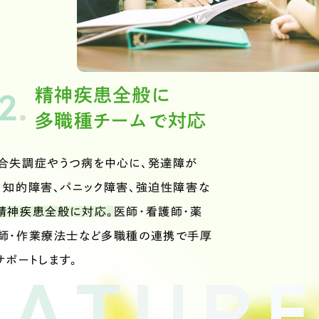
2
.
精神疾患全般に
多職種チームで対応
合失調症やうつ病を中心に、発達障が
、知的障害、パニック障害、強迫性障害な
精神疾患全般に対応。
医師・看護師・薬
師・作業療法士など多職種の連携で手厚
サポートします。
E
A
T
U
R
E