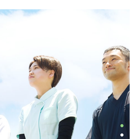
MENU
外来
外来のご案内
診療案内
専門医療
入院
入院のご案内
病棟のご案内
リハビリテーション
当院の想い