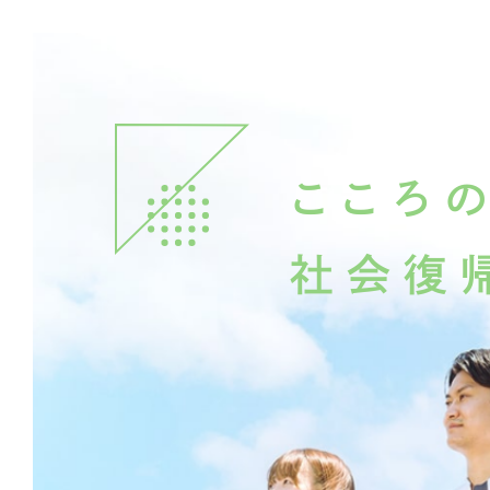
各分
支えるチーム医療
こころ
豊かな
社会復
ともに