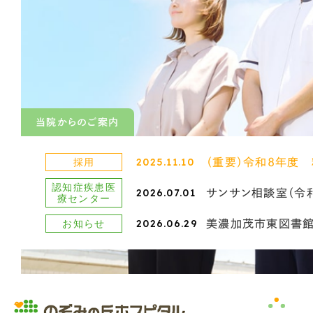
当院からのご案内
初診・再診
生活支援について
2025.11.10
採用
（重要）令和8年度
9：
診療時間
認知症疾患医
相談し
2026.07.01
サンサン相談室（令
療センター
受付開始時間
働きた
2026.06.29
お知らせ
美濃加茂市東図書館
地域で
月曜日〜土曜日
交通