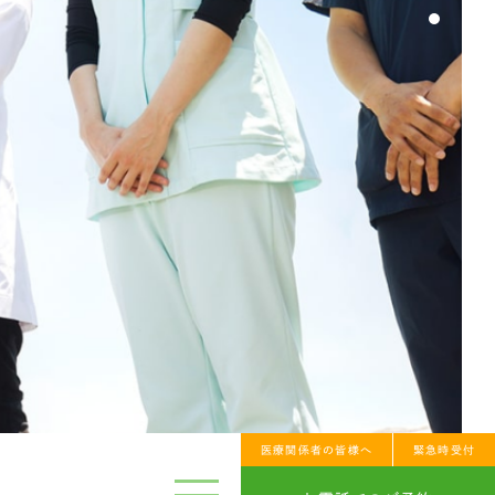
採用情報
当院からのお知らせ
サイトマップ
プライバシーポリシー
ビスを受けたい方
の権利
予約
ご案内
フォームでの
談窓口
3188
お問い合わせ
医療関係者の皆様へ
緊急時受付