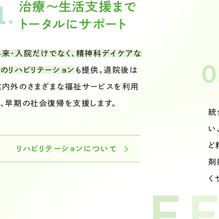
1
.
治療〜生活支援まで
トータルにサポート
外来・入院だけでなく、精神科デイケアな
0
どのリハビリテーション
も提供。退院後は
院内外のさまざまな福祉サービスを利用
し、早期の社会復帰を支援します。
統
い
ど
リハビリテーションについて
剤
く
F