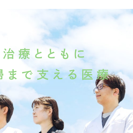
地域支援サービス
野の専門家が
生活支援について
相談したい方へ
の治療とともに
地域生活を
働きたい方へ
地域で暮らしたい方へ
帰まで支える医療
歩む、支える
住み慣れた自宅で暮らしたい
自立を目指したい
高齢者支援について
介護サービスを受けたい方へ
高齢者相談窓口
当院について