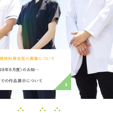
院長挨拶
病院理念・基本方針・患者様の権利
病院概要
認知症疾患医療センターのご案内
 / 診療受付時間
高齢者支援について
 精神科専攻医の募集について
00～15：00
※予約制です。
外来のご案内
たい方へ
介護サー
院長挨拶
病院理念・基本方針・患者様
入院のご案内
和8年8月度）のお知…
診療案内
8:30～
い方へ
へ
お電話でのご
病院概要
認知症疾患医療センターの
病棟のご案内
での作品展示について
専門医療
暮らしたい方へ
高齢者相
（祝日を除く）
TEL:0574-25-
アクセス